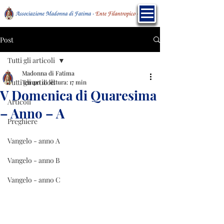
Post
Tutti gli articoli
Madonna di Fatima
Tutti gli articoli
Tempo di lettura: 17 min
V Domenica di Quaresima
Articoli
– Anno – A
Preghiere
Vangelo - anno A
Vangelo - anno B
Vangelo - anno C