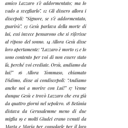
amico Lazzaro s’è addormentato; ma Io 
vado a svegliarlo”. 12 Gli dissero allora i 
discepoli: “Signore, se s’è addormentato, 
guarirà”. 13 Gesù parlava della morte di 
lui, essi invece pensarono che si riferisse 
al riposo del sonno. 14 Allora Gesù disse 
loro apertamente: “Lazzaro è morto 15 e Io 
sono contento per voi di non essere stato 
là, perché voi crediate. Orsù, andiamo da 
lui!” 16 Allora Tommaso, chiamato 
Dìdimo, disse ai condiscepoli: “Andiamo 
anche noi a morire con Lui!” 17 Venne 
dunque Gesù e trovò Lazzaro che era già 
da quattro giorni nel sepolcro. 18 Betània 
distava da Gerusalemme meno di due 
miglia 19 e molti Giudei erano venuti da 
Marta e Maria per consolarle per il loro 