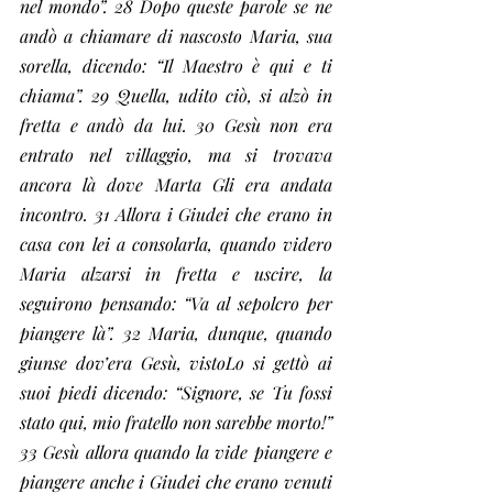
nel mondo”. 28 Dopo queste parole se ne 
andò a chiamare di nascosto Maria, sua 
sorella, dicendo: “Il Maestro è qui e ti 
chiama”. 29 Quella, udito ciò, si alzò in 
fretta e andò da lui. 30 Gesù non era 
entrato nel villaggio, ma si trovava 
ancora là dove Marta Gli era andata 
incontro. 31 Allora i Giudei che erano in 
casa con lei a consolarla, quando videro 
Maria alzarsi in fretta e uscire, la 
seguirono pensando: “Va al sepolcro per 
piangere là”. 32 Maria, dunque, quando 
giunse dov’era Gesù, vistoLo si gettò ai 
suoi piedi dicendo: “Signore, se Tu fossi 
stato qui, mio fratello non sarebbe morto!” 
33 Gesù allora quando la vide piangere e 
piangere anche i Giudei che erano venuti 