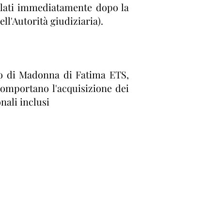
ellati immediatamente dopo la
ll'Autorità giudiziaria).
atto di Madonna di Fatima ETS,
 comportano l'acquisizione dei
nali inclusi
ICO E.T.S
Privacy
Note legali
tima.org
Uso dei cookie