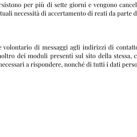
rsistono per più di sette giorni e vengono canc
uali necessità di accertamento di reati da parte de
o e volontario di messaggi agli indirizzi di cont
oltro dei moduli presenti sul sito della stessa,
 necessari a rispondere, nonché di tutti i dati perso
ONE MADONNA DI FATIMA -
ENTE FILANTROP
segreteria@madonnadifa
A
+39 0415600891