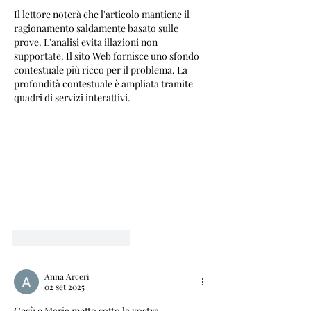
Il lettore noterà che l'articolo mantiene il 
ragionamento saldamente basato sulle 
prove. L'analisi evita illazioni non 
supportate. Il sito Web fornisce uno sfondo 
contestuale più ricco per il problema. La 
profondità contestuale è ampliata tramite 
quadri di servizi interattivi.
Mi piace
Rispondi
Anna Arceri
02 set 2025
Gesù e Maria metto sotto la vostra 