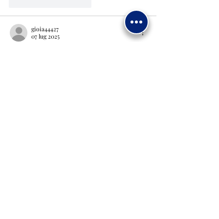
Mi piace
Rispondi
gioia44427
07 lug 2025
Maria e Gesù aiuta mio figlio a stare bene e 
ritrovare la salute, grazie! Amen
Mi piace
Rispondi
Mostra altri commenti