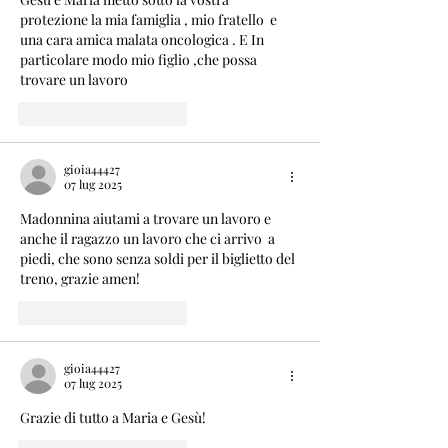
protezione la mia famiglia , mio fratello  e 
una cara amica malata oncologica . E In 
particolare modo mio figlio ,che possa 
trovare un lavoro 
Mi piace
Rispondi
gioia44427
07 lug 2025
Madonnina aiutami a trovare un lavoro e 
anche il ragazzo un lavoro che ci arrivo  a 
piedi, che sono senza soldi per il biglietto del 
treno, grazie amen!
Mi piace
Rispondi
gioia44427
07 lug 2025
Grazie di tutto a Maria e Gesù!