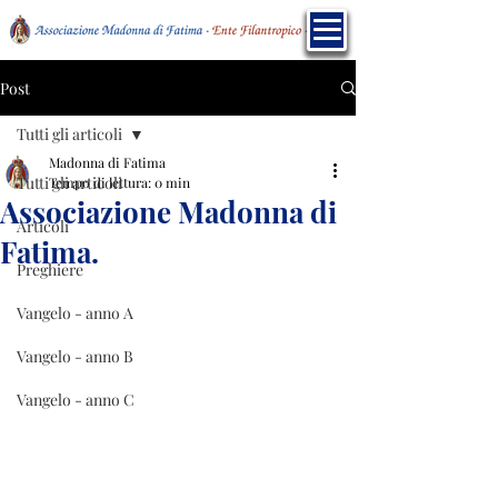
Post
Tutti gli articoli
Madonna di Fatima
Tutti gli articoli
Tempo di lettura: 0 min
Associazione Madonna di
Articoli
Fatima.
Preghiere
Vangelo - anno A
Vangelo - anno B
Vangelo - anno C