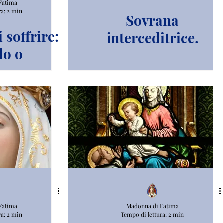
Fatima
ra: 2 min
Sovrana
 soffrire:
interceditrice.
o o
ndosi
Fatima
Madonna di Fatima
ra: 2 min
Tempo di lettura: 2 min