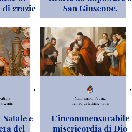
 di grazie
San Giuseppe.
Fatima
Madonna di Fatima
ra: 2 min
Tempo di lettura: 3 min
l Natale e
L’incommensurabile
era del
misericordia di Dio