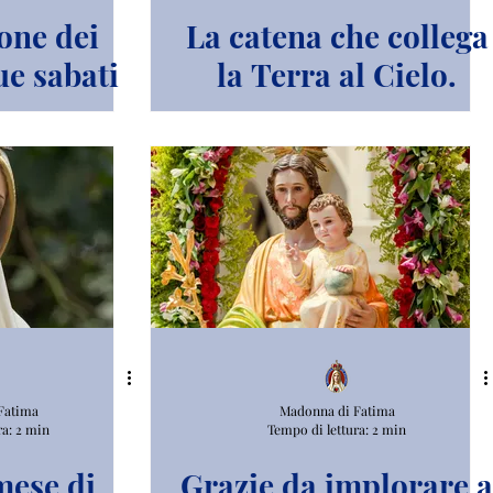
one dei
La catena che collega
ue sabati
la Terra al Cielo.
Fatima
Madonna di Fatima
ra: 2 min
Tempo di lettura: 2 min
mese di
Grazie da implorare a