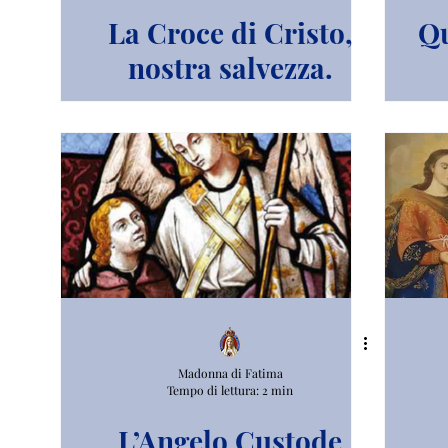
La Croce di Cristo,
Qu
nostra salvezza.
Madonna di Fatima
Tempo di lettura: 2 min
L’Angelo Custode