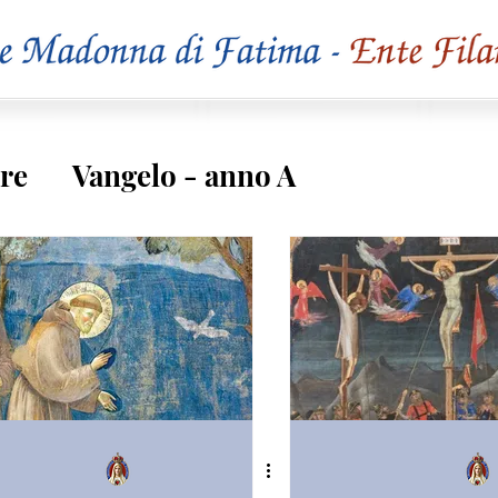
re
Vangelo - anno A
o C