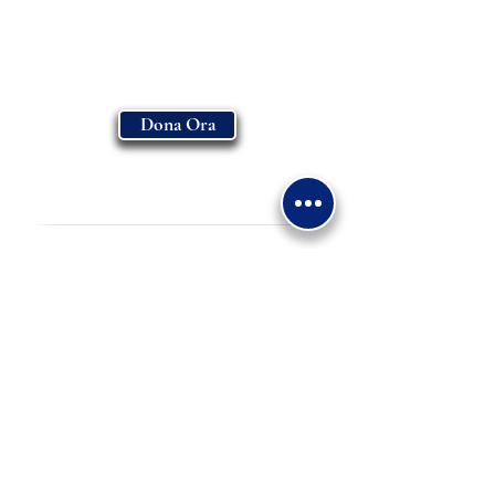
Dona Ora
ASSOCIAZIONE MADONNA DI FATIMA
-
ENTE FILANTROPICO E.T.S
Condividi
Via Giovanni XXIII 15/A
30034 - Mira VE
+39 0415600891
segreteria@madonnadifatima.org
associazionemadonnadifatima@pec.it