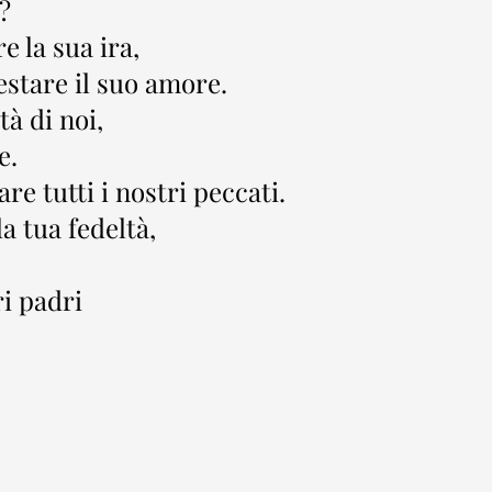
?
 la sua ira,
stare il suo amore.
tà di noi,
e.
re tutti i nostri peccati.
a tua fedeltà,
ri padri