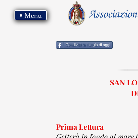
Menu
Condividi la liturgia di oggi
SAN LO
D
Prima Lettura
Getterà in fondo al mare tu