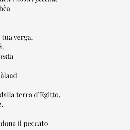
chèa
a tua verga,
à,
resta
Gàlaad
alla terra d’Egitto,
.
erdona il peccato