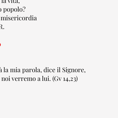
la vita,
uo popolo?
a misericordia
R.
o
la mia parola, dice il Signore,
noi verremo a lui. (Gv 14,23)