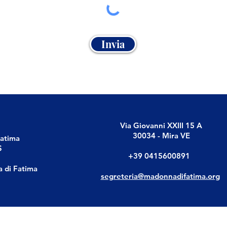
Invia
Via Giovanni XXIII 15 A
30034 - Mira VE
Fatima
S
+39 0415600891
a di Fatima
segreteria@madonnadifatima.org