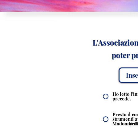
L'Associazion
poter pr
Ho letto l'i
precede.
Presto il co
strumenti a
Madonna di
Vedi