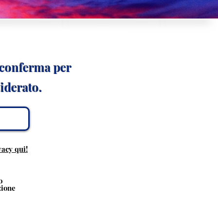
i conferma per
siderato.
vacy qui!
o
zione