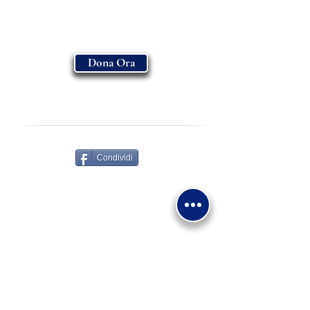
Dona Ora
ASSOCIAZIONE MADONNA DI FATIMA
-
ENTE FILANTROPICO E.T.S
Condividi
Via Giovanni XXIII 15/A
30034 - Mira VE
+39 0415600891
segreteria@madonnadifatima.org
associazionemadonnadifatima@pec.it