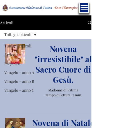
Articoli
Tutti gli articoli
Tutti gli articoli
Novena
Articoli
"irresistibile" al
Preghiere
Sacro Cuore di
Vangelo - anno A
Gesù.
Vangelo - anno B
Vangelo - anno C
Madonna di Fatima
Tempo di lettura: 2 min
Novena di Natale