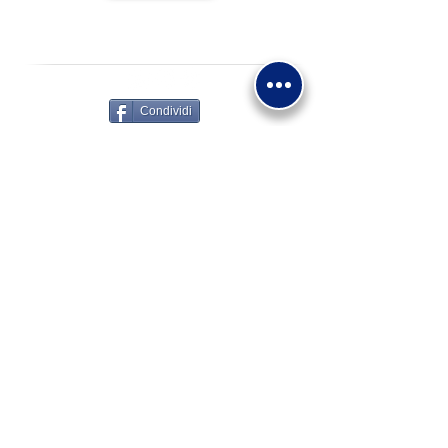
ASSOCIAZIONE MADONNA DI FATIMA
-
ENTE FILANTROPICO E.T.S
Condividi
Via Giovanni XXIII 15/A
30034 - Mira VE
+39 0415600891
segreteria@madonnadifatima.org
associazionemadonnadifatima@pec.it
Privacy
Note legali
Uso dei cookie
Bilancio Sociale
Obbligo di
trasparenza L. 124/2017