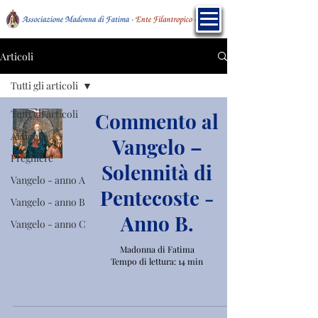
Articoli
Tutti gli articoli
Tutti gli articoli
Commento al
Articoli
Vangelo –
Preghiere
Solennità di
Vangelo - anno A
Pentecoste -
Vangelo - anno B
Anno B.
Vangelo - anno C
Madonna di Fatima
Tempo di lettura: 14 min