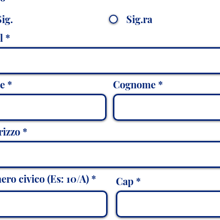
Sig.
Sig.ra
l
e
Cognome
rizzo
ro civico (Es: 10/A)
Cap