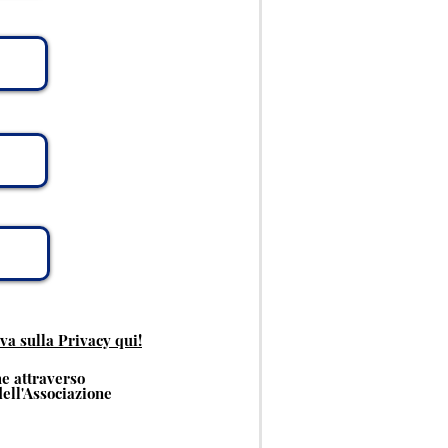
va sulla Privacy qui!
he attraverso
ell'Associazione