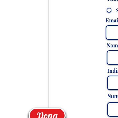
Emai
Nom
Indi
Nume
Dona