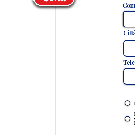
Comp
Citt
Tel