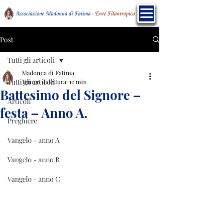
Post
Tutti gli articoli
Madonna di Fatima
Tutti gli articoli
Tempo di lettura: 12 min
Battesimo del Signore –
Articoli
festa – Anno A.
Preghiere
Vangelo - anno A
Vangelo - anno B
Vangelo - anno C