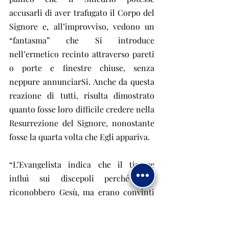
accusarli di aver trafugato il Corpo del 
Signore e, all’improvviso, vedono un 
“fantasma” che Si introduce 
nell’ermetico recinto attraverso pareti 
o porte e finestre chiuse, senza 
neppure annunciarSi. Anche da questa 
reazione di tutti, risulta dimostrato 
quanto fosse loro difficile credere nella 
Resurrezione del Signore, nonostante 
fosse la quarta volta che Egli appariva.
“L’Evangelista indica che il timore 
influì sui discepoli perché non 
riconobbero Gesù, ma erano convinti 
di vedere qualche spirito. La paura è 
solita pregiudicare la conoscenza 