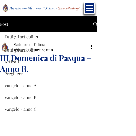
Post
Tutti gli articoli
Madonna di Fatima
Tutti gli articoli
Tempo di lettura: 16 min
III Domenica di Pasqua –
Articoli
Anno B.
Preghiere
Vangelo - anno A
Vangelo - anno B
Vangelo - anno C