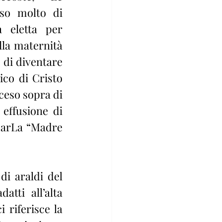
so molto di 
 eletta per 
la maternità 
 di diventare 
co di Cristo 
eso sopra di 
effusione di 
marLa “Madre 
i araldi del 
tti all’alta 
riferisce la 