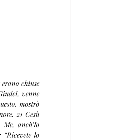
 erano chiuse 
Giudei, venne 
uesto, mostrò 
nore. 21 Gesù 
 Me, anch’Io 
 “Ricevete lo 