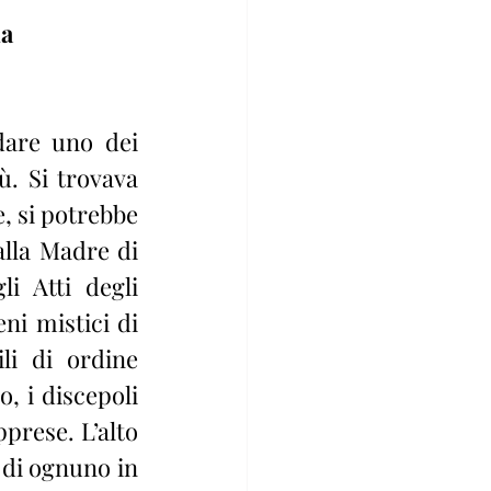
ia
dare uno dei 
. Si trovava 
, si potrebbe 
lla Madre di 
 Atti degli 
ni mistici di 
i di ordine 
 i discepoli 
rese. L’alto 
di ognuno in 