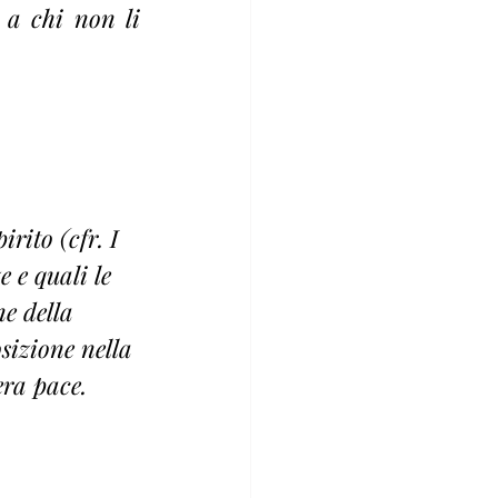
 a chi non li 
rito (cfr. I 
 e quali le 
e della 
sizione nella 
era pace.