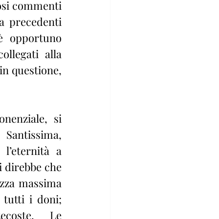
osi commenti 
a precedenti 
 è opportuno 
llegati alla 
in questione, 
nenziale, si 
ntissima, 
l’eternità a 
 direbbe che 
ezza massima 
tutti i doni; 
ecoste, Le 