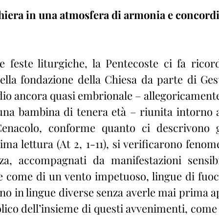
hiera in una atmosfera di armonia e concord
 feste liturgiche, la Pentecoste ci fa ricor
ella fondazione della Chiesa da parte di Gesù
adio ancora quasi embrionale – allegoricamente
na bambina di tenera età – riunita intorno a
Cenacolo, conforme quanto ci descrivono gli
ima lettura (At 2, 1-11), si verificarono fenome
za, accompagnati da manifestazioni sensibil
 come di un vento impetuoso, lingue di fuoco,
o in lingue diverse senza averle mai prima app
lico dell’insieme di questi avvenimenti, come 