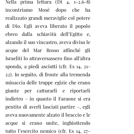
Nella prima lettura (Dt 4, 1-2.6-8) 
incontriamo Mosè dopo che ha 
realizzato grandi meraviglie col potere 
di Dio. Egli aveva liberato il popolo 
ebreo dalla schiavitù dell’Egitto e, 
alzando il suo vincastro, aveva diviso le 
acque del Mar Rosso affinché gli 
Israeliti lo attraversassero fino all’altra 
sponda, a piedi asciutti (cfr. Es 14, 21-
22). In seguito, di fronte alla tremenda 
minaccia delle truppe egizie che erano 
giunte per catturarli e riportarli 
indietro – in quanto il Faraone si era 
pentito di averli lasciati partire –, egli 
aveva nuovamente alzato il braccio e le 
acque si erano unite, inghiottendo 
tutto l’esercito nemico (cfr. Es 14, 27-