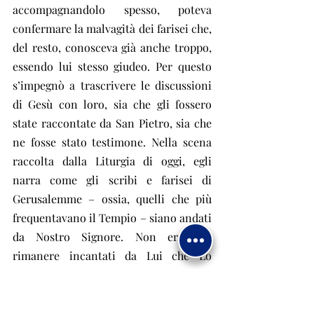
accompagnandolo spesso, poteva 
confermare la malvagità dei farisei che, 
del resto, conosceva già anche troppo, 
essendo lui stesso giudeo. Per questo 
s’impegnò a trascrivere le discussioni 
di Gesù con loro, sia che gli fossero 
state raccontate da San Pietro, sia che 
ne fosse stato testimone. Nella scena 
raccolta dalla Liturgia di oggi, egli 
narra come gli scribi e farisei di 
Gerusalemme – ossia, quelli che più 
frequentavano il Tempio – siano andati 
da Nostro Signore. Non era per 
rimanere incantati da Lui che Lo 
seguivano; venivano con l’obiettivo di 
studiare le sue azioni e trovare qualche 
pretesto per poterLo condannare.