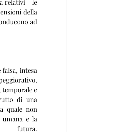
relativi – le 
nsioni della 
conducono ad 
falsa, intesa 
giorativo, 
, temporale e 
utto di una 
la quale non 
a umana e la 
futura. 