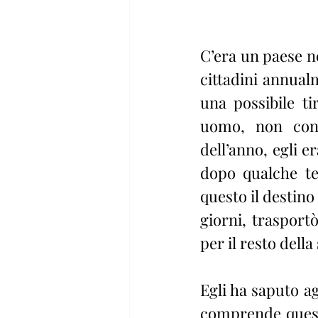
C’era un paese n
cittadini annualm
una possibile ti
uomo, non conse
dell’anno, egli e
dopo qualche te
questo il destino
giorni, trasportò
per il resto della 
Egli ha saputo ag
comprende questo