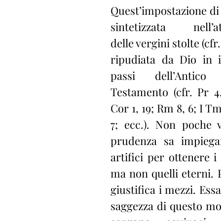
Quest’impostazione di s
sintetizzata nell’at
delle vergini stolte (cfr.
ripudiata da Dio in i
passi dell’Antic
Testamento (cfr. Pr 4, 
Cor 1, 19; Rm 8, 6; I Tm 3
7; ecc.). Non poche vo
prudenza sa impiegar
artifici per ottenere i 
ma non quelli eterni. Pe
giustifica i mezzi. Essa
saggezza di questo mo