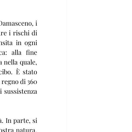
Damasceno, i 
 i rischi di 
sita in ogni 
: alla fine 
 nella quale, 
bo. È stato 
 regno di 360 
i sussistenza 
 In parte, si 
stra natura, 