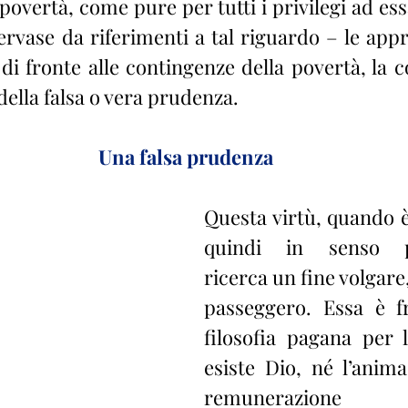
povertà, come pure per tutti i privilegi ad essa 
rvase da riferimenti a tal riguardo – le appre
i fronte alle contingenze della povertà, la 
 della falsa o vera prudenza.
Una falsa prudenza
Questa virtù, quando è 
quindi in senso peg
ricerca un fine volgare
passeggero. Essa è fr
filosofia pagana per 
esiste Dio, né l’anim
remunerazione 