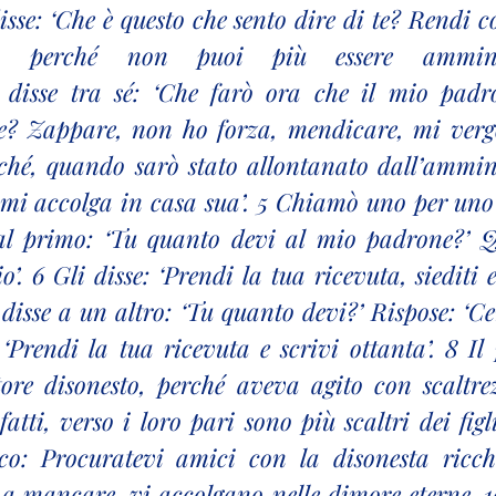
sse: ‘Che è questo che sento dire di te? Rendi co
e, perché non puoi più essere amminist
 disse tra sé: ‘Che farò ora che il mio padro
e? Zappare, non ho forza, mendicare, mi vergo
ché, quando sarò stato allontanato dall’ammini
mi accolga in casa sua’. 5 Chiamò uno per uno i
al primo: ‘Tu quanto devi al mio padrone?’ Que
o’. 6 Gli disse: ‘Prendi la tua ricevuta, siediti e
 disse a un altro: ‘Tu quanto devi?’ Rispose: ‘Ce
: ‘Prendi la tua ricevuta e scrivi ottanta’. 8 Il
ore disonesto, perché aveva agito con scaltrezz
tti, verso i loro pari sono più scaltri dei figli 
co: Procuratevi amici con la disonesta ricche
a mancare, vi accolgano nelle dimore eterne. 10