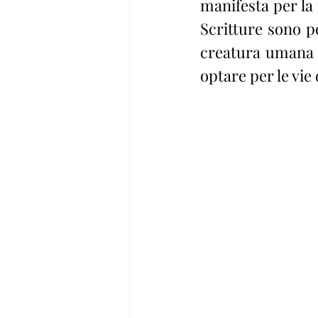
manifesta per la 
Scritture sono pe
creatura umana d
optare per le vie