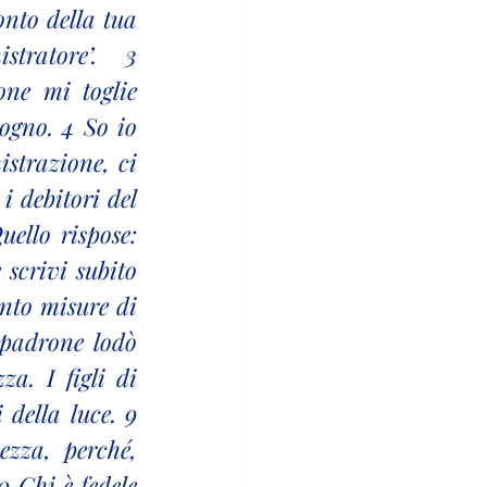
nto della tua 
ratore’. 3 
ne mi toglie 
gno. 4 So io 
strazione, ci 
 debitori del 
llo rispose: 
 scrivi subito 
nto misure di 
 padrone lodò 
a. I figli di 
della luce. 9 
zza, perché, 
 Chi è fedele 