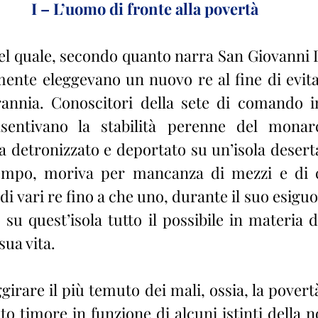
I – L’uomo di fronte alla povertà
el quale, secondo quanto narra San Giovanni 
ente eleggevano un nuovo re al fine di evitare
rannia. Conoscitori della sete di comando in
ntivano la stabilità perenne del monarca
ra detronizzato e deportato su un’isola deserta
mpo, moriva per mancanza di mezzi e di ci
 di vari re fino a che uno, durante il suo esiguo
 su quest’isola tutto il possibile in materia d
sua vita.
girare il più temuto dei mali, ossia, la povertà.
 timore in funzione di alcuni istinti della no