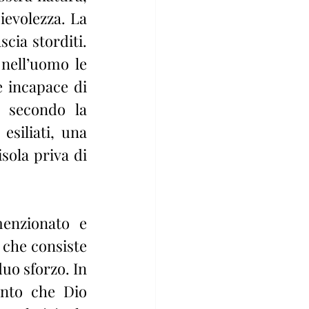
evolezza. La 
cia storditi. 
nell’uomo le 
 incapace di 
 secondo la 
siliati, una 
sola priva di 
enzionato e 
che consiste 
uo sforzo. In 
nto che Dio 