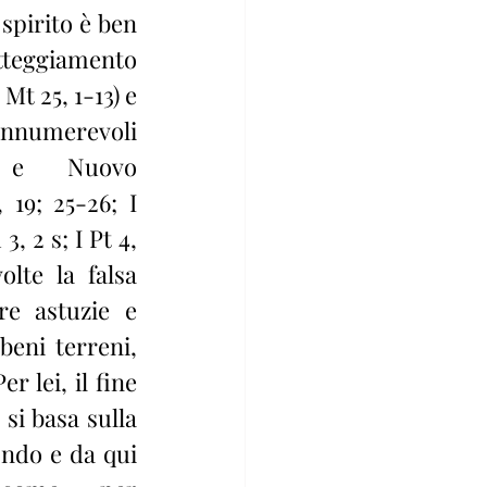
pirito è ben 
teggiamento 
 Mt 25, 1-13) e 
nnumerevoli 
o e Nuovo 
19; 25-26; I 
, 2 s; I Pt 4, 
lte la falsa 
e astuzie e 
beni terreni, 
r lei, il fine 
 si basa sulla 
ndo e da qui 