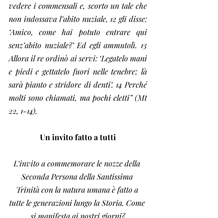
vedere i commensali e, scorto un tale che 
non indossava l’abito nuziale, 12 gli disse: 
‘Amico, come hai potuto entrare qui 
senz’abito nuziale?’ Ed egli ammutolì. 13 
Allora il re ordinò ai servi: ‘Legatelo mani 
e piedi e gettatelo fuori nelle tenebre; là 
sarà pianto e stridore di denti’. 14 Perché 
molti sono chiamati, ma pochi eletti” (Mt 
22, 1-14).
Un invito fatto a tutti
L’invito a commemorare le nozze della 
Seconda Persona della Santissima 
Trinità con la natura umana è fatto a 
tutte le generazioni lungo la Storia. Come 
si manifesta ai nostri giorni?