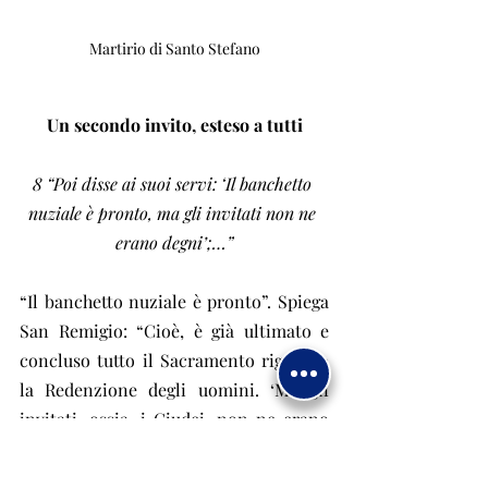
Martirio di Santo Stefano
Un secondo invito, esteso a tutti
8 “Poi disse ai suoi servi: ‘Il banchetto 
nuziale è pronto, ma gli invitati non ne 
erano degni’;…”
“Il banchetto nuziale è pronto”. Spiega 
San Remigio: “Cioè, è già ultimato e 
concluso tutto il Sacramento riguardo 
la Redenzione degli uomini. ‘Ma gli 
invitati, ossia, i Giudei, non ne erano 
degni’, perché non conoscendo la 
giustizia di Dio e volendo dar 