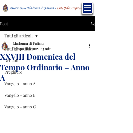
Post
Tutti gli articoli
Madonna di Fatima
Tutti gli articoli
Tempo di lettura: 13 min
XXVIII Domenica del
Articoli
Tempo Ordinario – Anno
Preghiere
A
Vangelo - anno A
Vangelo - anno B
Vangelo - anno C