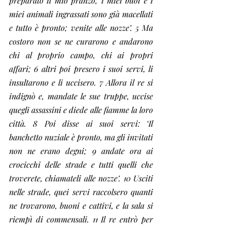
preparato il mio pranzo; i miei buoi e i 
miei animali ingrassati sono già macellati 
e tutto è pronto; venite alle nozze’. 5 Ma 
costoro non se ne curarono e andarono 
chi al proprio campo, chi ai propri 
affari; 6 altri poi presero i suoi servi, li 
insultarono e li uccisero. 7 Allora il re si 
indignò e, mandate le sue truppe, uccise 
quegli assassini e diede alle fiamme la loro 
città. 8 Poi disse ai suoi servi: ‘Il 
banchetto nuziale è pronto, ma gli invitati 
non ne erano degni; 9 andate ora ai 
crocicchi delle strade e tutti quelli che 
troverete, chiamateli alle nozze’. 10 Usciti 
nelle strade, quei servi raccolsero quanti 
ne trovarono, buoni e cattivi, e la sala si 
riempì di commensali. 11 Il re entrò per 