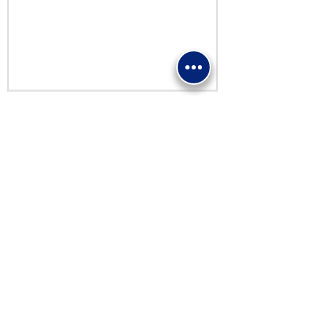
PED
Dona Ora
ASSOCIAZIONE MADONNA DI FATIMA
-
ENTE FILANTROPICO E.T.S