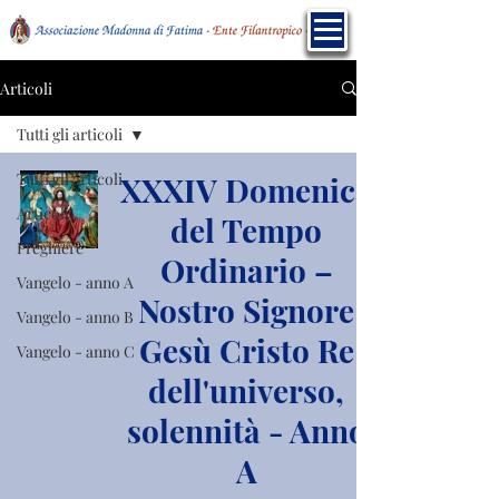
Articoli
Tutti gli articoli
Tutti gli articoli
XXXIV Domenica
Articoli
del Tempo
Preghiere
Ordinario –
Vangelo - anno A
Nostro Signore
Vangelo - anno B
Gesù Cristo Re
Vangelo - anno C
dell'universo,
solennità - Anno
A