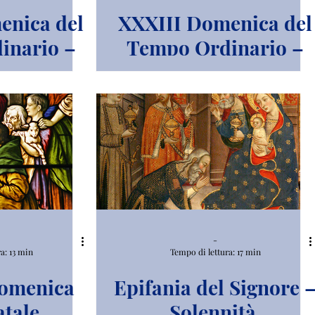
nica del
XXXIII Domenica del
inario –
Tempo Ordinario –
nore Gesù
Anno A
o Re
verso,
- Anno A
-
a: 13 min
Tempo di lettura: 17 min
omenica
Epifania del Signore 
tale.
Solennità.