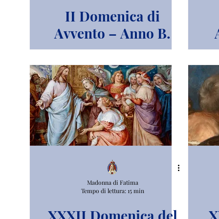
II Domenica di
Avvento – Anno B.
Madonna di Fatima
Tempo di lettura: 15 min
XXXII Domenica del
X