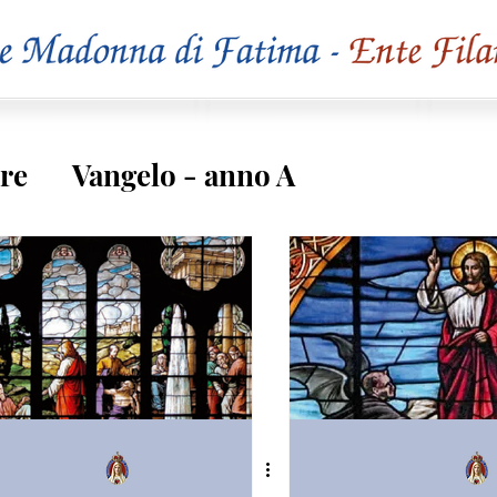
re
Vangelo - anno A
o C