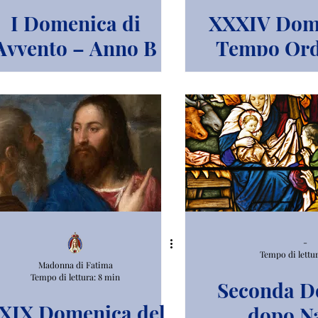
I Domenica di
XXXIV Dome
Avvento – Anno B
Tempo Ord
Nostro Sig
Crist
dell'uni
solennità 
-
Tempo di lettur
Madonna di Fatima
Tempo di lettura: 8 min
Seconda D
XIX Domenica del
dopo Na