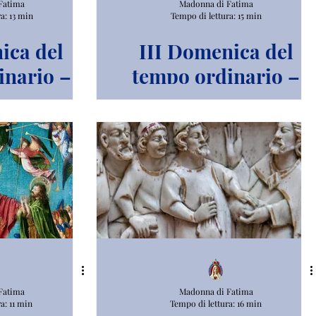
Fatima
Madonna di Fatima
a: 13 min
Tempo di lettura: 15 min
ica del
III Domenica del
inario –
tempo ordinario –
 B.
Anno B.
Fatima
Madonna di Fatima
a: 11 min
Tempo di lettura: 16 min