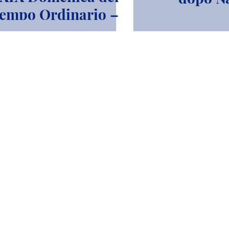
empo Ordinario –
Anno A