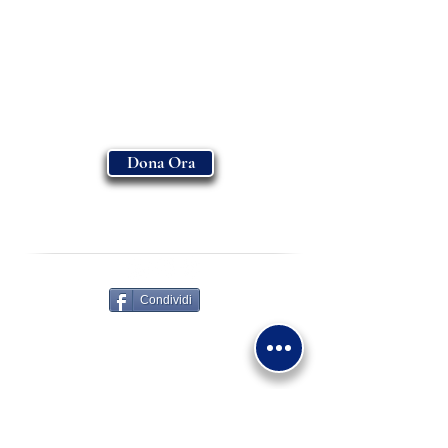
Dona Ora
ASSOCIAZIONE MADONNA DI FATIMA
-
ENTE FILANTROPICO E.T.S
Condividi
Via Giovanni XXIII 15/A
30034 - Mira VE
+39 0415600891