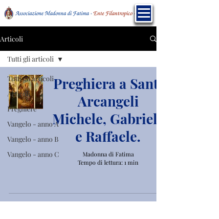
Articoli
Tutti gli articoli
Tutti gli articoli
Preghiera a Santi
Articoli
Arcangeli
Preghiere
Michele, Gabriele
Vangelo - anno A
e Raffaele.
Vangelo - anno B
Vangelo - anno C
Madonna di Fatima
Tempo di lettura: 1 min