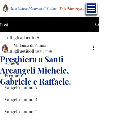
Post
Tutti gli articoli
Madonna di Fatima
Tutti gli articoli
Tempo di lettura: 1 min
Preghiera a Santi
Articoli
Arcangeli Michele,
Preghiere
Gabriele e Raffaele.
Vangelo - anno A
Vangelo - anno B
Vangelo - anno C