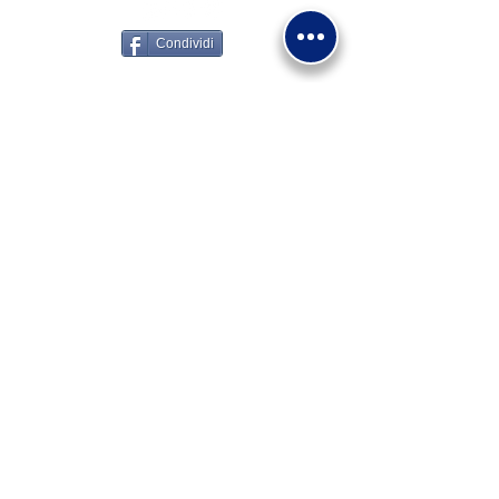
Condividi
Via Giovanni XXIII 15/A
30034 - Mira VE
+39 0415600891
segreteria@madonnadifatima.org
associazionemadonnadifatima@pec.it
Privacy
Note legali
Uso dei cookie
Bilancio Sociale
Obbligo di
trasparenza L. 124/2017
Copyright Associazione Madonna di Fatima E.T.S
- 2026