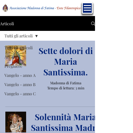
Articoli
Tutti gli articoli
Tutti gli articoli
Sette dolori di
Articoli
Maria
Preghiere
Santissima.
Vangelo - anno A
Madonna di Fatima
Vangelo - anno B
Tempo di lettura: 3 min
Vangelo - anno C
Solennità Maria
Santissima Madre