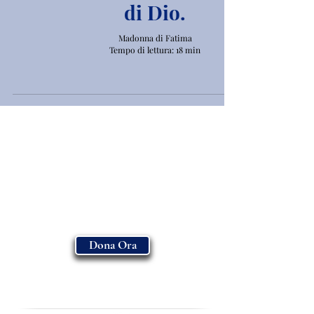
di Dio.
Madonna di Fatima
Tempo di lettura: 18 min
Dona Ora
ASSOCIAZIONE MADONNA DI FATIMA
-
ENTE FILANTROPICO E.T.S