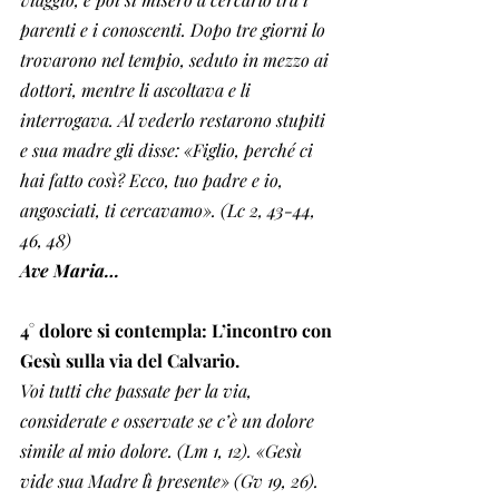
parenti e i conoscenti. Dopo tre giorni lo 
trovarono nel tempio, seduto in mezzo ai 
dottori, mentre li ascoltava e li 
interrogava. Al vederlo restarono stupiti 
e sua madre gli disse: «Figlio, perché ci 
hai fatto così? Ecco, tuo padre e io, 
angosciati, ti cercavamo». (Lc 2, 43-44, 
46, 48)
Ave Maria…
4° dolore si contempla: L’incontro con 
Gesù sulla via del Calvario. 
Voi tutti che passate per la via, 
considerate e osservate se c’è un dolore 
simile al mio dolore. (Lm 1, 12). «Gesù 
vide sua Madre lì presente» (Gv 19, 26).