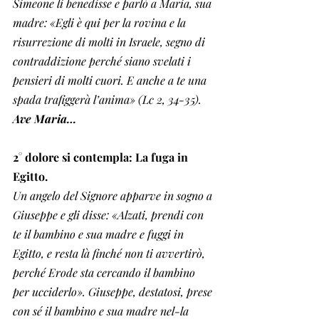
Simeone li benedisse e parlò a Maria, sua 
madre: «Egli è qui per la rovina e la 
risurrezione di molti in Israele, segno di 
contraddizione perché siano svelati i 
pensieri di molti cuori. E anche a te una 
spada trafiggerà l’anima» (Lc 2, 34-35).
Ave Maria…
2° dolore si contempla: La fuga in 
Egitto. 
Un angelo del Signore apparve in sogno a 
Giuseppe e gli disse: «Alzati, prendi con 
te il bambino e sua madre e fuggi in 
Egitto, e resta là finché non ti avvertirò, 
perché Erode sta cercando il bambino 
per ucciderlo». Giuseppe, destatosi, prese 
con sé il bambino e sua madre nel-la 