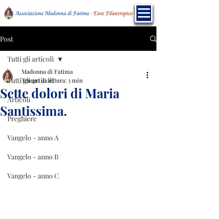
Post
Tutti gli articoli
Madonna di Fatima
Tutti gli articoli
Tempo di lettura: 3 min
Sette dolori di Maria
Articoli
Santissima.
Preghiere
Vangelo - anno A
Vangelo - anno B
Vangelo - anno C