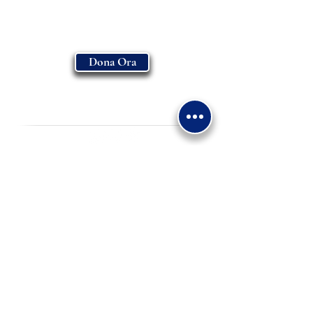
Dona Ora
ASSOCIAZIONE MADONNA DI FATIMA
-
ENTE FILANTROPICO E.T.S
Condividi
Via Giovanni XXIII 15/A
30034 - Mira VE
+39 0415600891
segreteria@madonnadifatima.org
associazionemadonnadifatima@pec.it