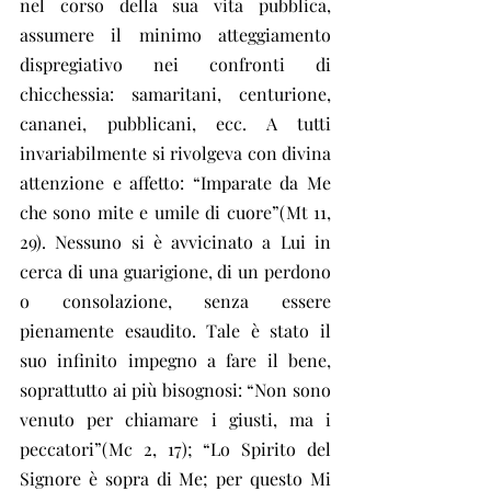
nel corso della sua vita pubblica, 
assumere il minimo atteggiamento 
dispregiativo nei confronti di 
chicchessia: samaritani, centurione, 
cananei, pubblicani, ecc. A tutti 
invariabilmente si rivolgeva con divina 
attenzione e affetto: “Imparate da Me 
che sono mite e umile di cuore”(Mt 11, 
29). Nessuno si è avvicinato a Lui in 
cerca di una guarigione, di un perdono 
o consolazione, senza essere 
pienamente esaudito. Tale è stato il 
suo infinito impegno a fare il bene, 
soprattutto ai più bisognosi: “Non sono 
venuto per chiamare i giusti, ma i 
peccatori”(Mc 2, 17); “Lo Spirito del 
Signore è sopra di Me; per questo Mi 