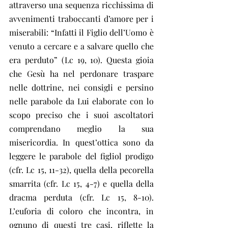
attraverso una sequenza ricchissima di 
avvenimenti traboccanti d’amore per i 
miserabili: “Infatti il Figlio dell’Uomo è 
venuto a cercare e a salvare quello che 
era perduto” (Lc 19, 10). Questa gioia 
che Gesù ha nel perdonare traspare 
nelle dottrine, nei consigli e persino 
nelle parabole da Lui elaborate con lo 
scopo preciso che i suoi ascoltatori 
comprendano meglio la sua 
misericordia. In quest’ottica sono da 
leggere le parabole del figliol prodigo 
(cfr. Lc 15, 11-32), quella della pecorella 
smarrita (cfr. Lc 15, 4-7) e quella della 
dracma perduta (cfr. Lc 15, 8-10). 
L’euforia di coloro che incontra, in 
ognuno di questi tre casi, riflette la 