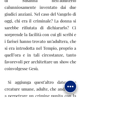
di Susanna nell’adulterio 
calunniosamente inventato dai due 
giudici anziani. Nel caso del Vangelo di 
oggi, chi era il criminale? La donna si 
sarebbe rifiutata di dichiararlo? Ci 
sorprende la facilità con cui gli scribi e 
i farisei hanno trovato un’adultera, che 
si era introdotta nel Tempio, proprio a 
quell’ora e in tali circostanze, tanto 
favorevoli per architettare un show che 
coinvolgesse Gesù.
 Si aggiunga quest’altro dato: due 
creature umane, adulte, che andassero 
a perpetrare un crimine punito con la 
pena di morte immediata, per quanto 
primitive fossero, avrebbero cercato di 