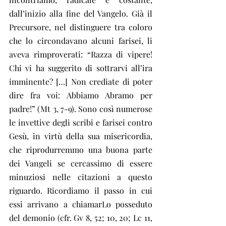
dall’inizio alla fine del Vangelo. Già il 
Precursore, nel distinguere tra coloro 
che lo circondavano alcuni farisei, li 
aveva rimproverati: “Razza di vipere! 
Chi vi ha suggerito di sottrarvi all’ira 
imminente? […] Non crediate di poter 
dire fra voi: Abbiamo Abramo per 
padre!” (Mt 3, 7-9). Sono così numerose 
le invettive degli scribi e farisei contro 
Gesù, in virtù della sua misericordia, 
che riprodurremmo una buona parte 
dei Vangeli se cercassimo di essere 
minuziosi nelle citazioni a questo 
riguardo. Ricordiamo il passo in cui 
essi arrivano a chiamarLo posseduto 
del demonio (cfr. Gv 8, 52; 10, 20; Lc 11, 