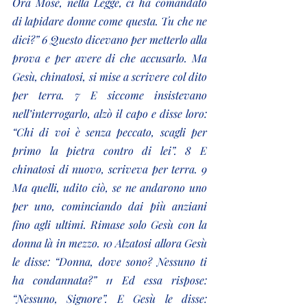
Ora Mosè, nella Legge, ci ha comandato 
di lapidare donne come questa. Tu che ne 
dici?” 6 Questo dicevano per metterlo alla 
prova e per avere di che accusarlo. Ma 
Gesù, chinatosi, si mise a scrivere col dito 
per terra. 7 E siccome insistevano 
nell’interrogarlo, alzò il capo e disse loro: 
“Chi di voi è senza peccato, scagli per 
primo la pietra contro di lei”. 8 E 
chinatosi di nuovo, scriveva per terra. 9 
Ma quelli, udito ciò, se ne andarono uno 
per uno, cominciando dai più anziani 
fino agli ultimi. Rimase solo Gesù con la 
donna là in mezzo. 10 Alzatosi allora Gesù 
le disse: “Donna, dove sono? Nessuno ti 
ha condannata?” 11 Ed essa rispose: 
“Nessuno, Signore”. E Gesù le disse: 