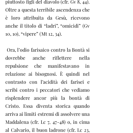
piuttosto figli del diavolo (cfr. Gv 8, 44). 
Oltre a questa terribile ascendenza che 
è loro attribuita da Gesù, ricevono 
anche il titolo di “ladri”, “omicidi” (Gv 
10, 10), “vipere” (Mt 12, 34).
 Ora, l’odio farisaico contro la Bontà si 
dovrebbe anche riflettere nella 
repulsione che manifestavano in 
relazione ai bisognosi. È quindi nel 
contrasto con l’acidità dei farisei e 
scribi contro i peccatori che vediamo 
risplendere ancor più la bontà di 
Cristo. Essa diventa storica quando 
arriva ai limiti estremi di assolvere una 
Maddalena (cfr. Lc 7, 47-48) o, in cima 
al Calvario, il buon ladrone (cfr. Lc 23, 