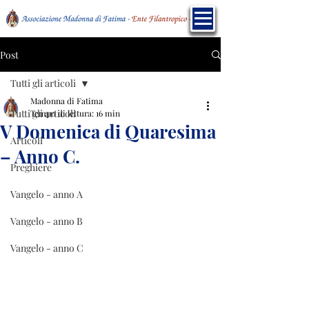
Post
Tutti gli articoli
Madonna di Fatima
Tutti gli articoli
Tempo di lettura: 16 min
V Domenica di Quaresima
Articoli
– Anno C.
Preghiere
Vangelo - anno A
Vangelo - anno B
Vangelo - anno C