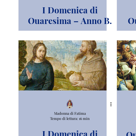
I Domenica di
Quaresima – Anno B.
Q
Madonna di Fatima
Tempo di lettura: 16 min
I Domenica di
Qu