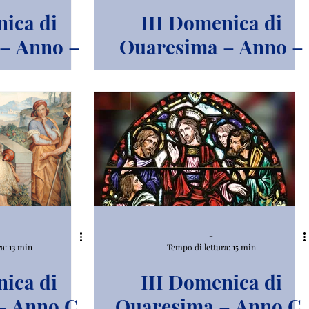
ica di
III Domenica di
– Anno –
Quaresima – Anno –
A.
-
a: 13 min
Tempo di lettura: 15 min
ica di
III Domenica di
– Anno C.
Quaresima – Anno C.