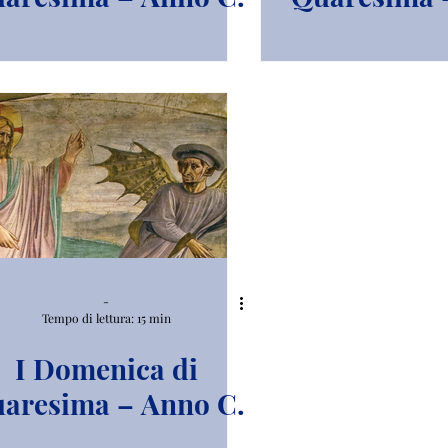
-
Tempo di lettura: 15 min
I Domenica di
aresima – Anno C.