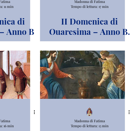
Fatima
Madonna di Fatima
a: 11 min
Tempo di lettura: 17 min
nica di
II Domenica di
– Anno B
Quaresima – Anno B.
Fatima
Madonna di Fatima
a: 16 min
Tempo di lettura: 13 min