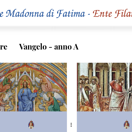
re
Vangelo - anno A
o C