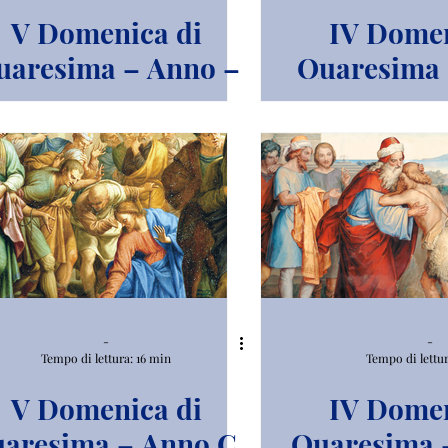
V Domenica di
IV Domen
uaresima – Anno –
Quaresima 
A
A.
-
-
Tempo di lettura: 16 min
Tempo di lettur
V Domenica di
IV Domen
aresima – Anno C.
Quaresima 