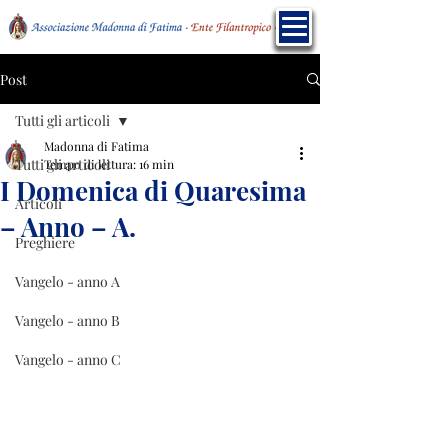
Post
Tutti gli articoli
Madonna di Fatima
Tutti gli articoli
Tempo di lettura: 16 min
I Domenica di Quaresima
Articoli
– Anno – A.
Preghiere
Vangelo - anno A
Vangelo - anno B
Vangelo - anno C