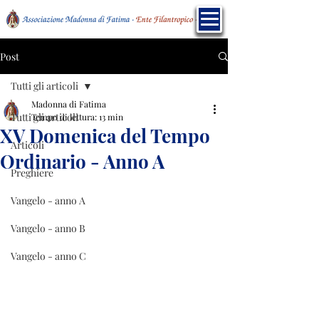
Post
Tutti gli articoli
Madonna di Fatima
Tutti gli articoli
Tempo di lettura: 13 min
XV Domenica del Tempo
Articoli
Ordinario - Anno A
Preghiere
Vangelo - anno A
Vangelo - anno B
Vangelo - anno C