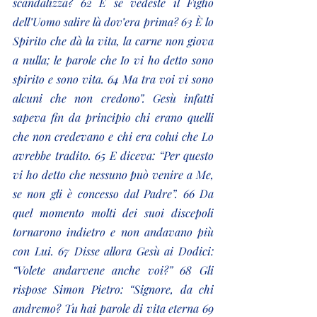
scandalizza? 62 E se vedeste il Figlio 
dell’Uomo salire là dov’era prima? 63 È lo 
Spirito che dà la vita, la carne non giova 
a nulla; le parole che Io vi ho detto sono 
spirito e sono vita. 64 Ma tra voi vi sono 
alcuni che non credono”. Gesù infatti 
sapeva fin da principio chi erano quelli 
che non credevano e chi era colui che Lo 
avrebbe tradito. 65 E diceva: “Per questo 
vi ho detto che nessuno può venire a Me, 
se non gli è concesso dal Padre”. 66 Da 
quel momento molti dei suoi discepoli 
tornarono indietro e non andavano più 
con Lui. 67 Disse allora Gesù ai Dodici: 
“Volete andarvene anche voi?” 68 Gli 
rispose Simon Pietro: “Signore, da chi 
andremo? Tu hai parole di vita eterna 69 