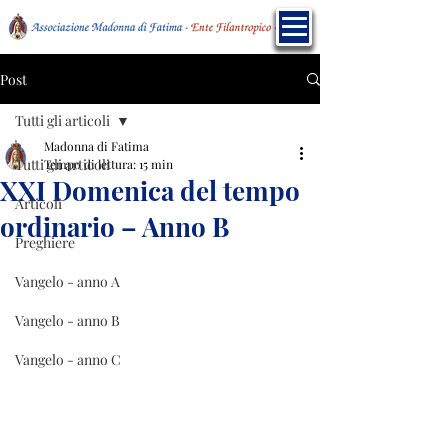
Post
Tutti gli articoli
Madonna di Fatima
Tutti gli articoli
Tempo di lettura: 15 min
XXI Domenica del tempo
Articoli
ordinario – Anno B
Preghiere
Vangelo - anno A
Vangelo - anno B
Vangelo - anno C