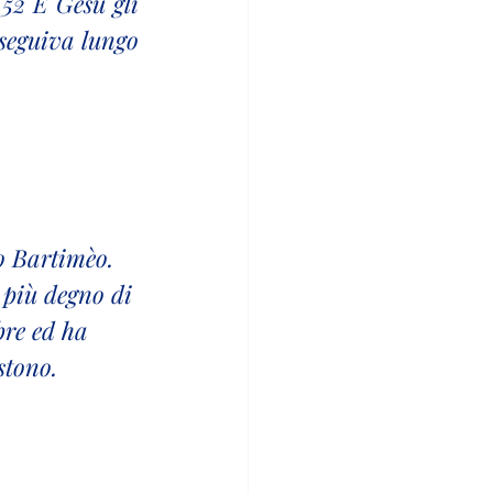
52 E Gesù gli 
 seguiva lungo 
o Bartimèo. 
 più degno di 
bre ed ha 
stono.