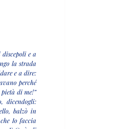
discepoli e a 
ngo la strada 
are e a dire: 
ravano perché 
pietà di me!” 
 dicendogli: 
llo, balzò in 
che Io faccia 