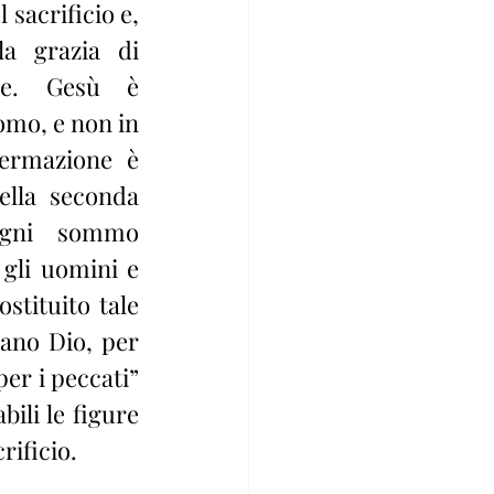
 sacrificio e, 
a grazia di 
le. Gesù è 
mo, e non in 
ermazione è 
ella seconda 
Ogni sommo 
gli uomini e 
stituito tale 
ano Dio, per 
per i peccati” 
bili le figure 
rificio.