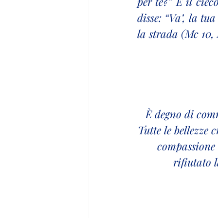
per te?” E il cie
disse: “Va’, la tu
la strada (Mc 10,
È degno di comm
Tutte le bellezze 
compassione è
rifiutato 