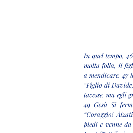
In quel tempo, 46
molta folla, il fi
a mendicare. 47 S
“Figlio di Davide
tacesse, ma egli g
49 Gesù Si fermò
“Coraggio! Àlzati
piedi e venne da 