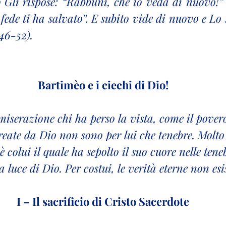
co Gli rispose: “Rabbunì, che io veda di nuovo!” 
a fede ti ha salvato”. E subito vide di nuovo e Lo
 46-52).
Bartimèo e i ciechi di Dio!
iserazione chi ha perso la vista, come il pover
create da Dio non sono per lui che tenebre. Molto
 colui il quale ha sepolto il suo cuore nelle tene
la luce di Dio. Per costui, le verità eterne non esi
I – Il sacrificio di Cristo Sacerdote