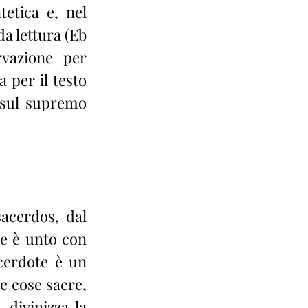
etica e, nel 
a lettura (Eb 
vazione per 
 per il testo 
 sul supremo 
acerdos, dal 
he è unto con 
cerdote è un 
e cose sacre, 
divinizza la 