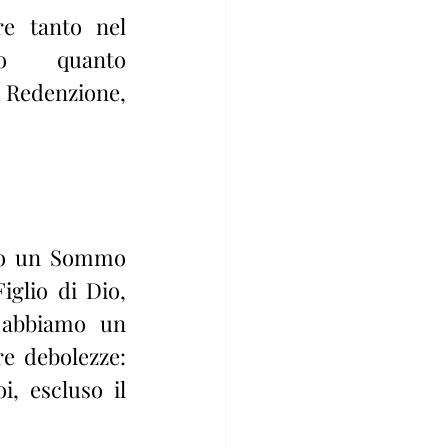
e tanto nel 
o quanto 
a Redenzione, 
mo un Sommo 
glio di Dio, 
 abbiamo un 
 debolezze: 
, escluso il 