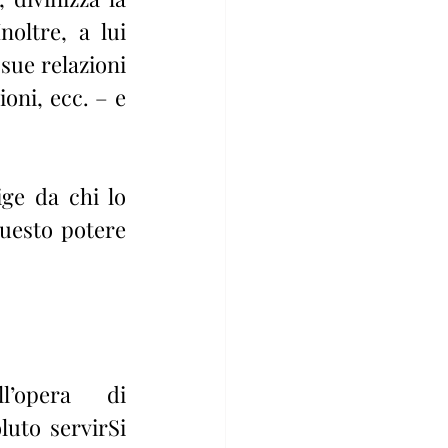
oltre, a lui 
sue relazioni 
oni, ecc. – e 
ge da chi lo 
uesto potere 
l’opera di 
uto servirSi 