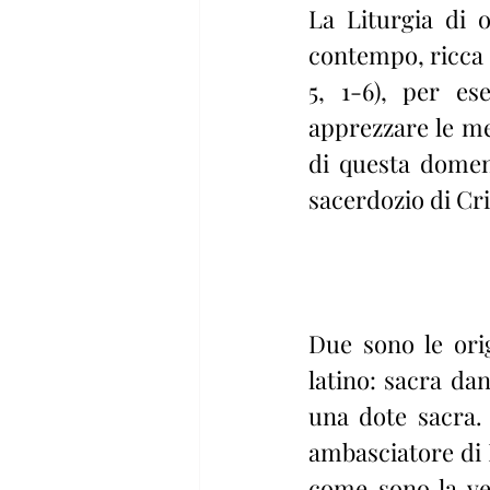
La Liturgia di o
contempo, ricca d
5, 1-6), per es
apprezzare le mer
di questa domeni
sacerdozio di Cri
Due sono le orig
latino: sacra dan
una dote sacra. 
ambasciatore di D
come sono la ver