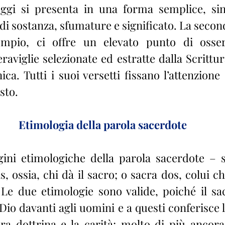
ggi si presenta in una forma semplice, sint
i sostanza, sfumature e significato. La second
empio, ci offre un elevato punto di osser
aviglie selezionate ed estratte dalla Scrittura
ca. Tutti i suoi versetti fissano l’attenzione
sto.
Etimologia della parola sacerdote
ini etimologiche della parola sacerdote – s
s, ossia, chi dà il sacro; o sacra dos, colui c
Le due etimologie sono valide, poiché il sa
io davanti agli uomini e a questi conferisce l
a dottrina e la carità; molto di più ancora, 