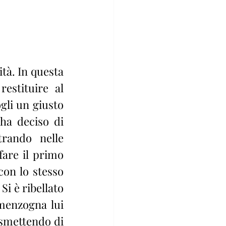
estituire al 
gli un giusto 
ha deciso di 
rando nelle 
fare il primo 
con lo stesso 
 è ribellato 
menzogna lui 
smettendo di 