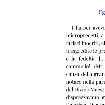
Eg
  I farisei avevano ridotto la religione a una scrupolosa osservanza di 
microprecetti, a 
farisei ipocriti,
trasgredite le pre
e la fedeltà. […
cammello!” (Mt 2
causa della gran
notare nella para
dal Divino Maestr
disprezzavano g
l’avarizia. Per f