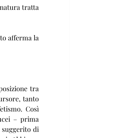
natura tratta 
rsore, tanto 
etismo. Così 
ucei – prima 
suggerito di 