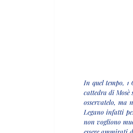
In quel tempo, 1 G
cattedra di Mosè si
osservatelo, ma n
Legano infatti pes
non vogliono muov
essere ammirati da