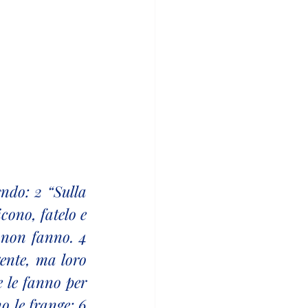
ndo: 2 “Sulla 
cono, fatelo e 
 non fanno. 4 
ente, ma loro 
 le fanno per 
 le frange; 6 