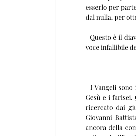
esserlo per parte
dal nulla, per ot
  Questo è il diavolo! E i farisei sono i suoi figli, secondo quanto afferma la 
voce infallibile 
  I Vangeli sono imbevuti da cima a fondo di una radicale opposizione tra 
Gesù e i farisei.
ricercato dai gi
Giovanni Battist
ancora della com