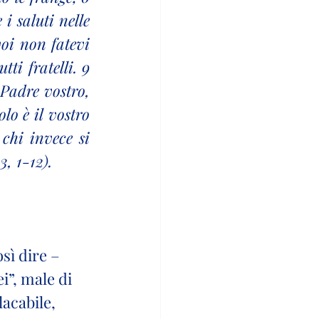
 saluti nelle 
oi non fatevi 
ti fratelli. 9 
Padre vostro, 
o è il vostro 
chi invece si 
, 1-12).
sì dire – 
i”, male di 
acabile, 