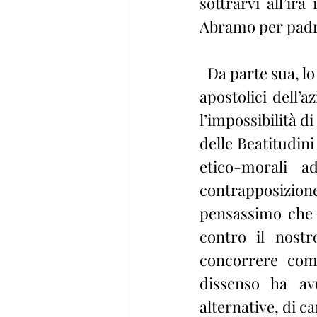
sottrarvi all’ir
Abramo per padre”
  Da parte sua, lo stesso Gesù – nel dichiarare i parametri, le dottrine e i fini 
apostolici dell’
l’impossibilità d
delle Beatitudini 
etico-morali a
contrapposizion
pensassimo che è 
contro il nostr
concorrere come
dissenso ha avu
alternative, di ca