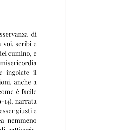
voi, scribi e 
del cumino, e 
 misericordia 
 ingoiate il 
oni, anche a 
ome è facile 
-14), narrata 
ser giusti e 
nea nemmeno 
 cattiveria, 