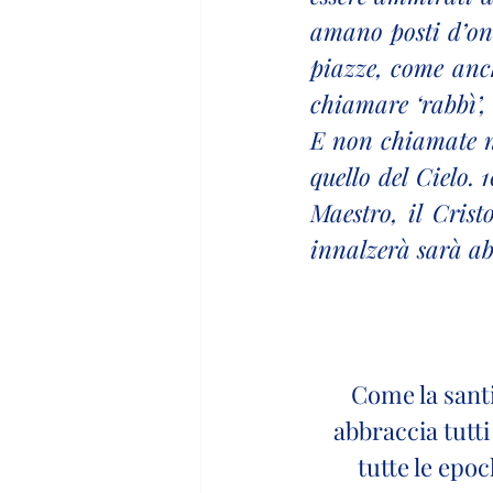
amano posti d’onor
piazze, come anch
chiamare ‘rabbì’, 
E non chiamate ne
quello del Cielo. 
Maestro, il Crist
innalzerà sarà ab
Come la santit
abbraccia tutti 
tutte le epoc