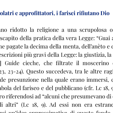
olatri e approfittatori, i farisei rifiutano Dio
scapito della pratica della vera Legge: “Guai a 
 che pagate la decima della menta, dell’anèto e 
scrizioni più gravi della Legge: la giustizia, la
] Guide cieche, che filtrate il moscerino e
3, 23-24). Questo succedeva, tra le altre ragi
de presunzione nella quale erano immersi, c
bola del fariseo e del pubblicano (cfr. Lc 18, 9
o riferendosi ad “alcuni che presumevano di es
li altri” (Lc 18, 9). Ad essi non era estra
arci un’idea approssimativa di questo fondo di