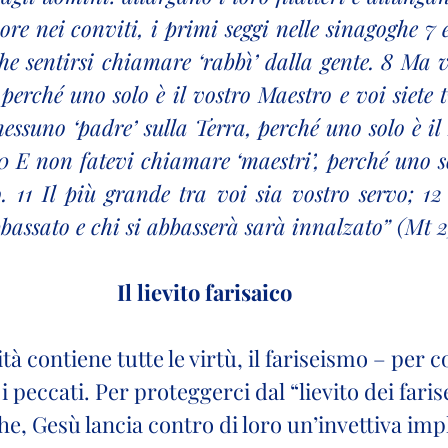
e nei conviti, i primi seggi nelle sinagoghe 7 e i
e sentirsi chiamare ‘rabbì’ dalla gente. 8 Ma v
perché uno solo è il vostro Maestro e voi siete tut
ssuno ‘padre’ sulla Terra, perché uno solo è il 
10 E non fatevi chiamare ‘maestri’, perché uno sol
o. 11 Il più grande tra voi sia vostro servo; 12 
bassato e chi si abbasserà sarà innalzato” (Mt 23
Il lievito farisaico
à contiene tutte le virtù, il fariseismo – per co
i peccati. Per proteggerci dal “lievito dei farise
he, Gesù lancia contro di loro un’invettiva impl