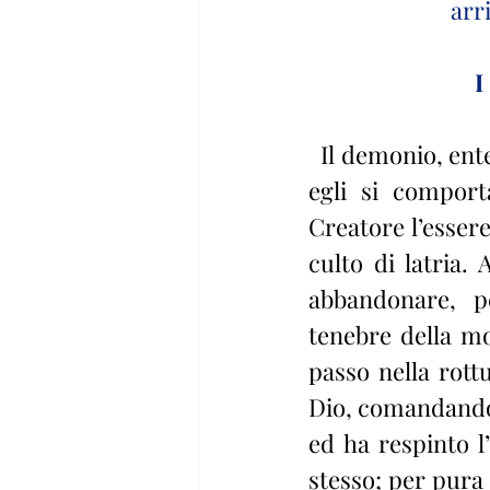
arr
I
  Il demonio, ente di natura angelica, fu creato da Dio nella verità. In questa 
egli si comport
Creatore l’essere
culto di latria.
abbandonare, p
tenebre della mor
passo nella rottu
Dio, comandando l
ed ha respinto l
stesso; per pura 