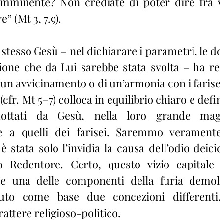
a imminente? Non crediate di poter dire fra 
 (Mt 3, 7.9).
azione che da Lui sarebbe stata svolta – ha re
i un avvicinamento o di un’armonia con i farise
(cfr. Mt 5–7) colloca in equilibrio chiaro e defin
dottati da Gesù, nella loro grande magg
e a quelli dei farisei. Saremmo veramente
stata solo l’invidia la causa dell’odio deicid
o Redentore. Certo, questo vizio capitale 
 una delle componenti della furia demolit
to come base due concezioni differenti, 
rattere religioso-politico.