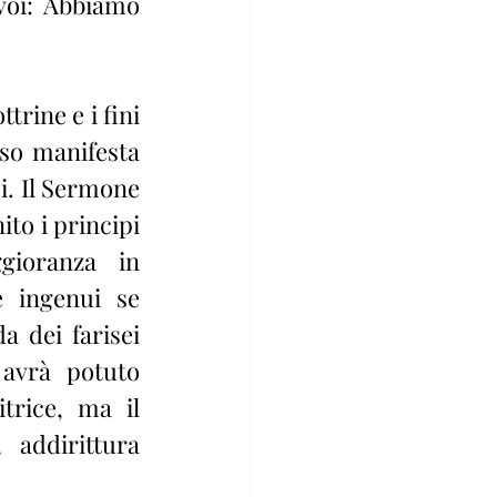
voi: Abbiamo 
so manifesta 
i. Il Sermone 
ito i principi 
ioranza in 
 ingenui se 
a dei farisei 
avrà potuto 
rice, ma il 
addirittura 