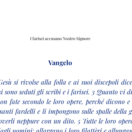
I farisei accusano Nostro Signore
Vangelo
esù si rivolse alla folla e ai suoi discepoli dice
 sono seduti gli scribi e i farisei. 3 Quanto vi di
on fate secondo le loro opere, perché dicono e
anti fardelli e li impongono sulle spalle della g
erli neppure con un dito. 5 Tutte le loro opere
gli uomini: allargano i loro filattèri e allungano