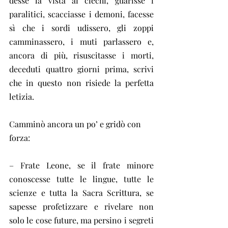
desse la vista ai ciechi, guarisse i 
paralitici, scacciasse i demoni, facesse 
sì che i sordi udissero, gli zoppi 
camminassero, i muti parlassero e, 
ancora di più, risuscitasse i morti, 
deceduti quattro giorni prima, scrivi 
che in questo non risiede la perfetta 
letizia.
Camminò ancora un po’ e gridò con 
forza:
– Frate Leone, se il frate minore 
conoscesse tutte le lingue, tutte le 
scienze e tutta la Sacra Scrittura, se 
sapesse profetizzare e rivelare non 
solo le cose future, ma persino i segreti 