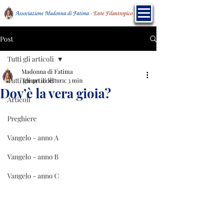
Post
Tutti gli articoli
Madonna di Fatima
Tutti gli articoli
Tempo di lettura: 3 min
Dov’è la vera gioia?
Articoli
Preghiere
Vangelo - anno A
Vangelo - anno B
Vangelo - anno C