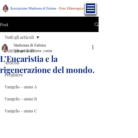
Post
Tutti gli articoli
Madonna di Fatima
Tutti gli articoli
Tempo di lettura: 3 min
L’Eucaristia e la
Articoli
rigenerazione del mondo.
Preghiere
Vangelo - anno A
Vangelo - anno B
Vangelo - anno C