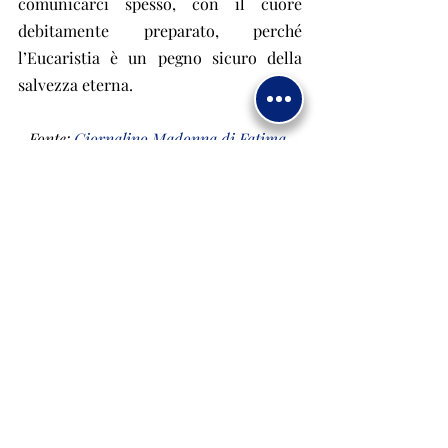
comunicarci spesso, con il cuore 
debitamente preparato, perché 
l’Eucaristia è un pegno sicuro della 
salvezza eterna.
Fonte: 
Giornalino Madonna di Fatima
 - 
giugno 2022
Eucaristia
rigenerazione
Articoli
Post recenti
Mostra tutti